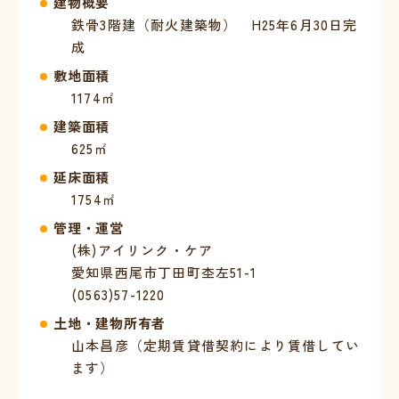
建物概要
鉄骨3階建（耐火建築物） H25年6月30日完
成
敷地面積
1174㎡
建築面積
625㎡
延床面積
1754㎡
管理・運営
(株)アイリンク・ケア
愛知県西尾市丁田町杢左51-1
(0563)57-1220
土地・建物所有者
山本昌彦（定期賃貸借契約により賃借してい
ます）