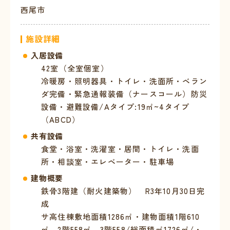
西尾市
施設詳細
入居設備
42室（全室個室）
冷暖房・照明器具・トイレ・洗面所・ベラン
ダ完備・緊急通報装備（ナースコール）防災
設備・避難設備/Aタイプ:19㎡~4タイプ
（ABCD）
共有設備
食堂・浴室・洗濯室・居間・トイレ・洗面
所・相談室・エレベーター・駐車場
建物概要
鉄骨3階建（耐火建築物） R3年10月30日完
成
サ高住棟敷地面積1286㎡・建物面積1階610
㎡、2階558㎡、3階558/総面積㎡1726㎡/・