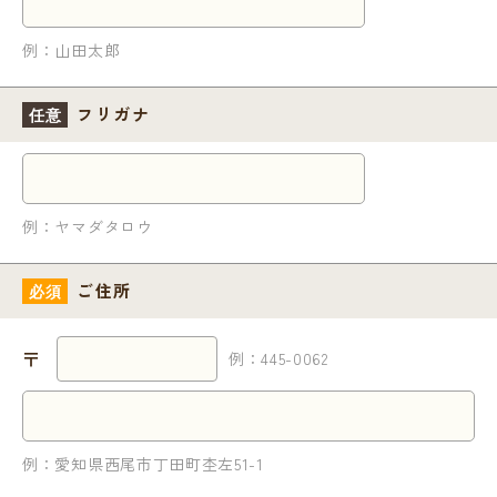
例：山田太郎
フリガナ
任意
例：ヤマダタロウ
ご住所
必須
〒
例：445-0062
例：愛知県西尾市丁田町杢左51-1